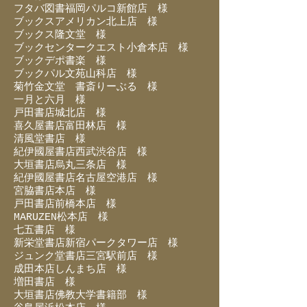
フタバ図書福岡パルコ新館店 様
ブックスアメリカン北上店 様
ブックス隆文堂 様
ブックセンタークエスト小倉本店 様
ブックデポ書楽 様
ブックパル文苑山科店 様
菊竹金文堂 書斎りーぶる 様
一月と六月 様
戸田書店城北店 様
喜久屋書店富田林店 様
清風堂書店 様
紀伊國屋書店西武渋谷店 様
大垣書店烏丸三条店 様
紀伊國屋書店名古屋空港店 様
宮脇書店本店 様
戸田書店前橋本店 様
MARUZEN松本店 様
七五書店 様
新栄堂書店新宿パークタワー店 様
ジュンク堂書店三宮駅前店 様
成田本店しんまち店 様
増田書店 様
大垣書店佛教大学書籍部 様