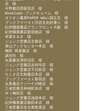
店 様
今野書店西荻窪店 様
BookCumu ブックキューム 様
オリオン書房PAPER WALL国立店 様
ブックファースト渋谷文化村通り 様
紀伊國屋書店グランフロント大阪 様
紀伊國屋書店新宿南店 様
本屋Ｂ＆Ｂ 様
ジュンク堂書店京都店 様
青山ブックセンター本店 様
梅田 蔦屋書店 様
誠光社 様
丸善書店津田沼店 様
ジュンク堂書店吉祥寺店 様
ジュンク堂書店千日前店 様
ちくさ正文館書店本店 様
ブックファースト新宿店 様
丸善書店ラゾーナ川崎店 様
三省堂書店神保町本店 様
ＭＪ梅田店 様
ジュンク堂書店池袋本店 様
紀伊國屋書店梅田本店 様
三省堂書店名古屋島屋店 様