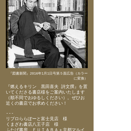
『図書新聞』2016年1月1日号第５面広告（カラー
に変換）
『燃えるキリン 黒田喜夫 詩文撰』を置
いてくださる書店様をご案内いたします
（順不同でおゆるしください）。ぜひお
近くの書店でお求めください！
---
リブロららぽーと富士見店 様
くまざわ書店八王子店 様
ふたば書房 ＦＵＴＡＢＡ＋京都マルイ