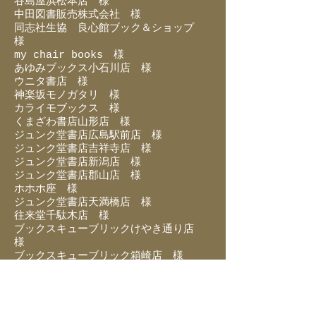
谷島屋浜松本店 様
中田図書販売株式会社 様
同志社生協 良心館ブック＆ショップ
様
my chair books 様
あゆみブックス小石川店 様
ウニタ書店 様
神楽坂モノガタリ 様
カライモブックス 様
くまざわ書店山形店 様
ジュンク堂書店広島駅前店 様
ジュンク堂書店吉祥寺店 様
ジュンク堂書店新潟店 様
ジュンク堂書店郡山店 様
ホホホ座 様
ジュンク堂書店天満橋店 様
往来堂千駄木店 様
ブックスキューブリックけやき通り店
様
ブックスキューブリック箱崎店 様
ブックファースト京都店 様
宮脇書店総本店 様
紀伊國屋書店横浜みなとみらい店 様
紀伊國屋書店横浜店 様