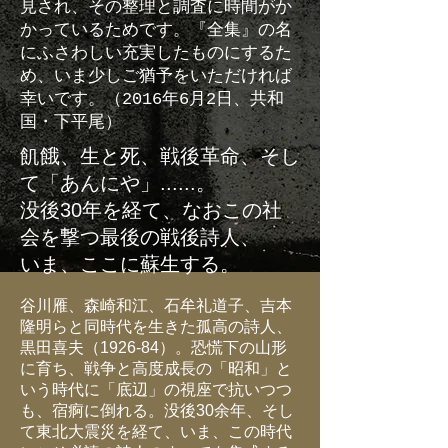
見され、その整理と調査に時間がか
かっているためです。『全集』の名
にふさわしい充実したものにするた
め、いま少しご猶予をいただければ
幸いです。（2016年6月2日、共和
国・下平尾）
飢餓、生と死、戦後革命、そし
て「あんにや」......。
没後30年を経て、なおこの社
会を撃つ最後の戦後詩人、
いま、ここに蘇生する。
谷川雁、森崎和江、石牟礼道子、吉本
隆明らと同時代を生きた孤高の詩人、
黒田喜夫（1926-84）。恐慌下の山形
に育ち、戦争と高度成長の「昭和」と
いう時代に「底辺」の視座で抗いつつ
も、宿痾に倒れる。没後30余年、そし
て東北大震災を経て、いま、この時代