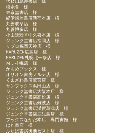
代官山蔦屋書店 様
模索舎 様
東京堂書店 様
紀伊國屋書店新宿本店 様
丸善岐阜店 様
丸善博多店 様
小山進駸堂中久喜本店 様
ジュンク堂書店福岡店 様
リブロ福岡天神店 様
MARUZEN広島店 様
MARUZEN札幌北一条店 様
ＭＪ札幌店 様
かもめブックス 様
オリオン書房ノルテ店 様
くまざわ書店鷲宮店 様
サンブックス浜田山店 様
ジュンク堂書店大阪本店 様
ジュンク堂書店高松店 様
ジュンク堂書店難波店 様
ジュンク堂書店滋賀草津店 様
ジュンク堂書店鹿児島店 様
ブックスなかだ本店 専門書館 様
はた書店 様
ふたば書房御池ゼスト店 様